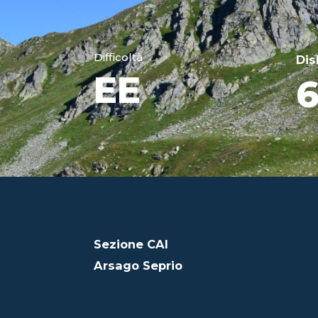
Difficoltà
Dis
EE
Sezione CAI
Arsago Seprio