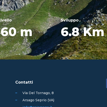
livello
Sviluppo
660 m
6.8 Km
Contatti
Via Del Tornago, 8
Arsago Seprio (VA)