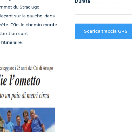
Durata
ommet du Straciugo.
plaçant sur la gauche, dans
rête. D’ici le chemin monte
Scarica traccia GPS
ttention sont
itinéraire.