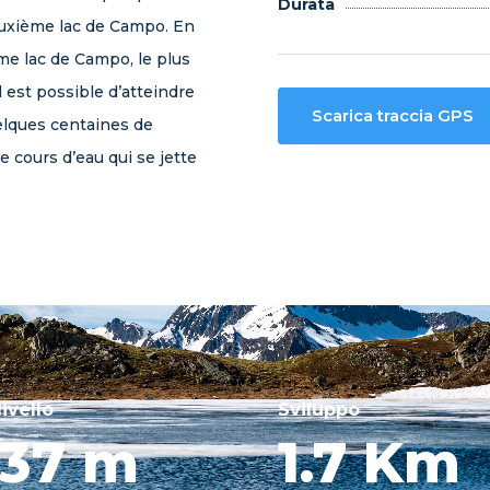
Durata
euxième lac de Campo. En
me lac de Campo, le plus
l est possible d’atteindre
Scarica traccia GPS
uelques centaines de
e cours d’eau qui se jette
livello
Sviluppo
237 m
1.7 Km