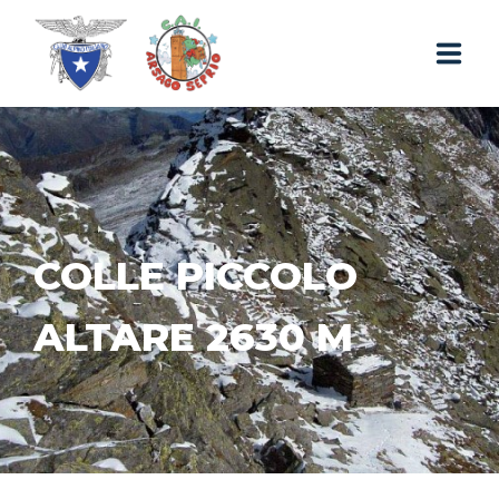
RUBRIQUE & ACTIVITÉS
REFUGE
EXCURSIONS
COLLE PICCOLO
CONTACTS ET RÉSERVATIONS
ALTARE 2630 M
FR