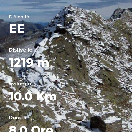
Difficoltà
EE
Dislivello
1219 m
Sviluppo
10.0 Km
Durata
8.0 Ore