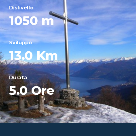
Dislivello
1050 m
Sviluppo
13.0 Km
Durata
5.0 Ore