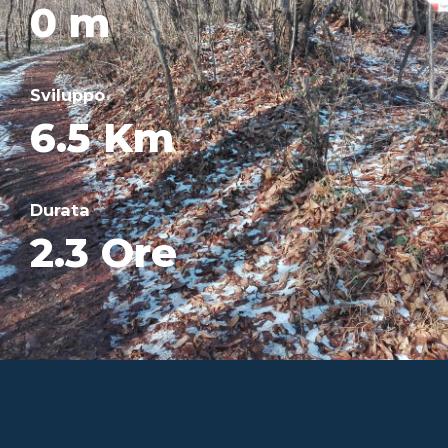
0 m
Sviluppo
6.5 Km
Durata
2.3 Ore