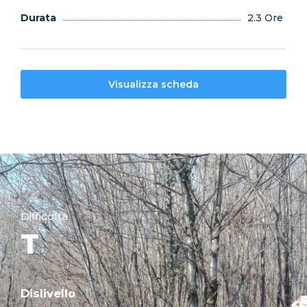
Durata
2.3 Ore
Visualizza scheda
Difficoltà
T
Dislivello