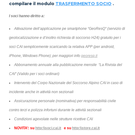
compilare il modulo
TRASFERIMENTO SOCIO
.
I soci hanno diritto a:
Attivazione dell’applicazione pe smartphone “GeoResQ” (servizio di
geolocalizzazione e d’inoltro richiesta di soccorso H24) gratuito per i
soci CAI semplicemente scaricando la relativa APP (per android,
iPhone, Windows Phone); per maggiori info
georesq.it
Abbonamento annuale alla pubblicazione mensile “La Rivista del
CAI" (Valido per i soci ordinari)
Intervento del Corpo Nazionale del Soccorso Alpino CAI in caso di
incidente anche in attività non sezionali
Assicurazione personale (nominativa) per responsabilità civile
contro terzi e polizza infortuni durante le attività sezionali
Condizioni agevolate nelle strutture ricettive CAI
NOVITA’: su
http:\\soci.cai.it
e su
http:\\store.cai.it