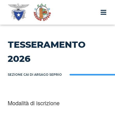
SEZIONE & ATTIVITÀ
TESSERAMENTO
IL RIFUGIO
2026
GITE ED ESCURSIONI
CONTATTI & PRENOTAZIONI
SEZIONE CAI DI ARSAGO SEPRIO
IT
Modalità di iscrizione