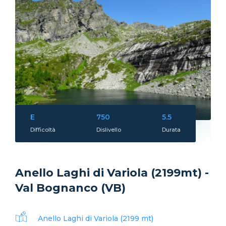
E
750
5.5
Difficoltà
Dislivello
Durata
Anello Laghi di Variola (2199mt) -
Val Bognanco (VB)
Anello Laghi di Variola (2199 mt)